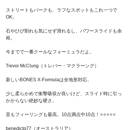
ストリートもパークも、ラフなスポットもこれ一つで
OK。
石やひび割れも気にせず滑れるし、パワースライドも余
裕。
今までで一番クールなフォーミュラだよ。
Trevor McClung（トレバー・マクラーング）
新しいBONES X-Formulaは全地形対応。
少し柔らかめで衝撃吸収が良いけど、スライド時に引っ
かからない絶妙な硬さ。
音もフィーリングも最高。10点満点中10点！⭐️⭐️⭐️⭐️⭐️
benedictg77（オーストラリア）